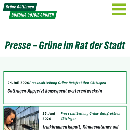
Weiter
Grüne Göttingen
zum
BÜNDNIS 90/DIE GRÜNEN
Inhalt
Presse – Grüne im Rat der Stadt
24. Juli 2026
Pressemitteilung Grüne Ratsfraktion Göttingen
Göttingen-App jetzt konsequent weiterentwickeln
25. Juni
Pressemitteilung Grüne Ratsfraktion
2026
Göttingen
Trinkbrunnen kaputt, Klimacontainer auf