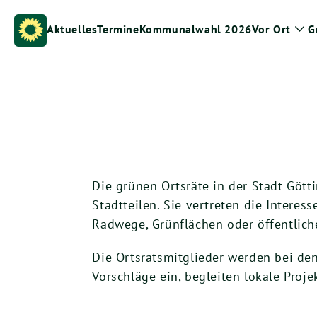
Weiter
zum
Aktuelles
Termine
Kommunalwahl 2026
Vor Ort
G
Zei
Inhalt
Un
Die grünen Ortsräte in der Stadt Gött
Stadtteilen. Sie vertreten die Intere
Radwege, Grünflächen oder öffentliche
Die Ortsratsmitglieder werden bei de
Vorschläge ein, begleiten lokale Pro