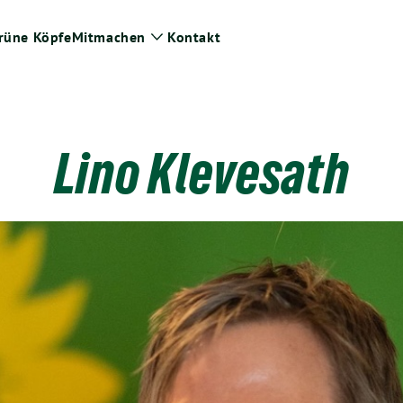
rüne Köpfe
Mitmachen
Kontakt
ge
Zeige
termenü
Untermenü
Lino Klevesath