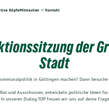
rüne Köpfe
Mitmachen
Kontakt
ge
Zeige
termenü
Untermenü
ktionssitzung der G
Stadt
ommunalpolitik in Göttingen machen? Dann besuche u
 Rat und Ausschüssen, entwickeln politische Ideen fü
In unseren Dialog-TOP freuen wir uns auf deine Fra