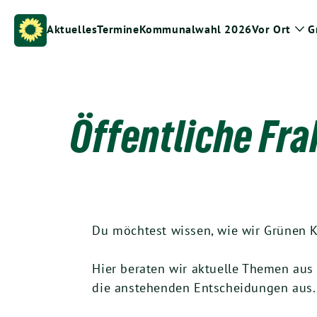
Weiter
zum
Aktuelles
Termine
Kommunalwahl 2026
Vor Ort
G
Zei
Inhalt
Un
Öffentliche Fra
Du möchtest wissen, wie wir Grünen K
Hier beraten wir aktuelle Themen aus
die anstehenden Entscheidungen aus. 