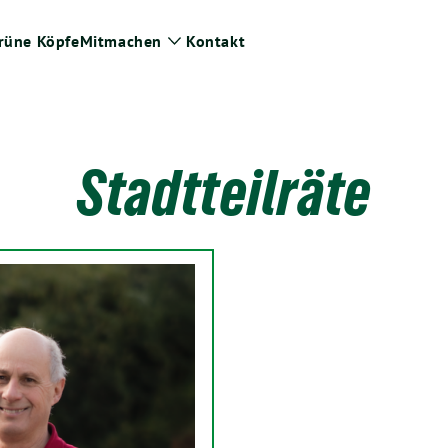
rüne Köpfe
Mitmachen
Kontakt
ge
Zeige
termenü
Untermenü
Stadtteilräte