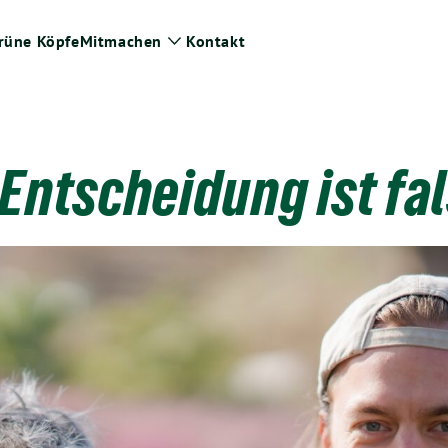
rüne Köpfe
Mitmachen
Kontakt
ge
Zeige
termenü
Untermenü
Entscheidung ist fal