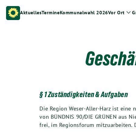
Weiter
zum
Aktuelles
Termine
Kommunalwahl 2026
Vor Ort
G
Zei
Inhalt
Un
Geschä
§ 1 Zuständigkeiten & Aufgaben
Die Region Weser-Aller-Harz ist eine 
von BÜNDNIS 90/DIE GRÜNEN aus Nied
frei, im Regionsforum mitzuarbeiten.