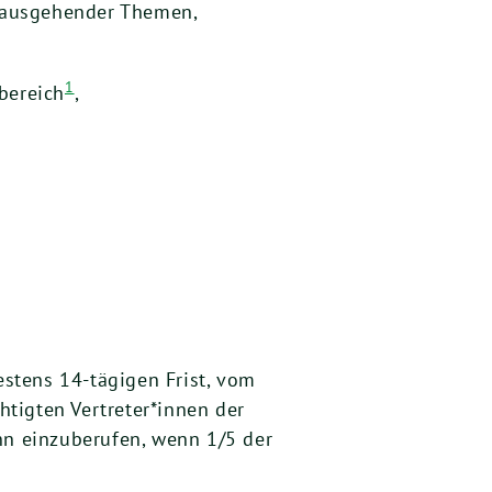
inausgehender Themen,
1
bereich
,
estens 14-tägigen Frist, vom
tigten Vertreter*innen der
nn einzuberufen, wenn 1/5 der