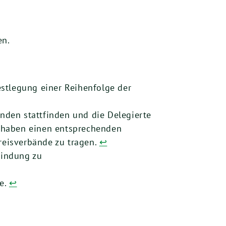
en.
stlegung einer Reihenfolge der
änden stattfinden und die Delegierte
, haben einen entsprechenden
reisverbände zu tragen.
↩︎
bindung zu
me.
↩︎