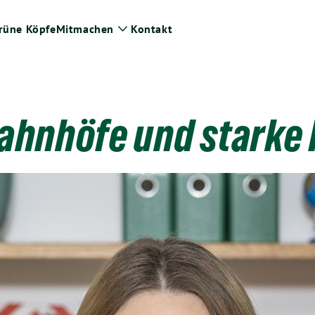
rüne Köpfe
Mitmachen
Kontakt
ge
Zeige
termenü
Untermenü
Bahnhöfe und starke 