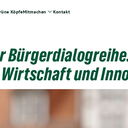
rüne Köpfe
Mitmachen
Kontakt
ge
Zeige
termenü
Untermenü
er Bürgerdialogreihe
Wirtschaft und Inn